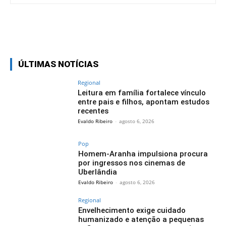
Facebook
Twitter
Pinterest
Wh
ÚLTIMAS NOTÍCIAS
Regional
Leitura em família fortalece vínculo
entre pais e filhos, apontam estudos
recentes
Evaldo Ribeiro
-
agosto 6, 2026
Pop
Homem-Aranha impulsiona procura
por ingressos nos cinemas de
Uberlândia
Evaldo Ribeiro
-
agosto 6, 2026
Regional
Envelhecimento exige cuidado
humanizado e atenção a pequenas