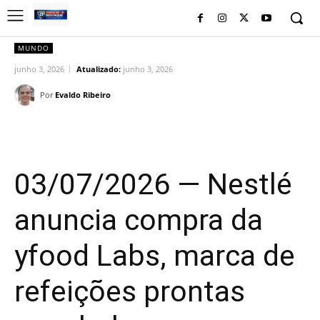
MUNDO
junho 3, 2026
Atualizado:
junho 3, 2026
Por
Evaldo Ribeiro
Facebook
Twitter
Pinterest
Wh
03/07/2026 — Nestlé
anuncia compra da
yfood Labs, marca de
refeições prontas