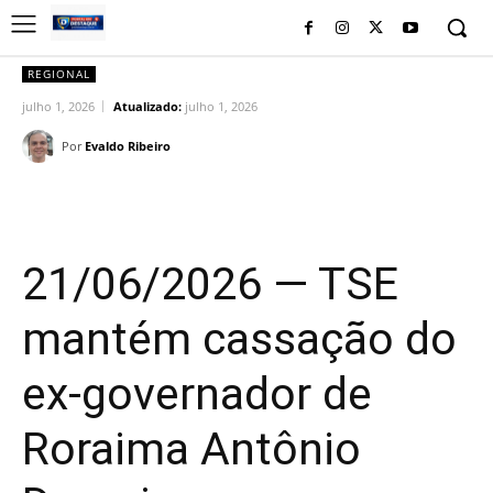
REGIONAL
julho 1, 2026
Atualizado:
julho 1, 2026
Por
Evaldo Ribeiro
Facebook
Twitter
Pinterest
Wh
21/06/2026 — TSE
mantém cassação do
ex-governador de
Roraima Antônio