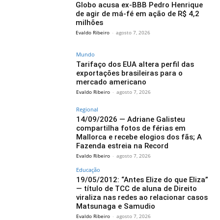
Globo acusa ex-BBB Pedro Henrique
de agir de má-fé em ação de R$ 4,2
milhões
Evaldo Ribeiro
-
agosto 7, 2026
Mundo
Tarifaço dos EUA altera perfil das
exportações brasileiras para o
mercado americano
Evaldo Ribeiro
-
agosto 7, 2026
Regional
14/09/2026 — Adriane Galisteu
compartilha fotos de férias em
Mallorca e recebe elogios dos fãs; A
Fazenda estreia na Record
Evaldo Ribeiro
-
agosto 7, 2026
Educação
19/05/2012: “Antes Elize do que Eliza”
— título de TCC de aluna de Direito
viraliza nas redes ao relacionar casos
Matsunaga e Samudio
Evaldo Ribeiro
-
agosto 7, 2026