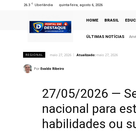
C
26.3
Uberlândia
quinta-feira, agosto 6, 2026
HOME
BRASIL
EDU
ÚLTIMAS NOTÍCIAS
Anv
maio 27, 2026
Atualizado:
maio 27, 2026
REGIONAL
Por
Evaldo Ribeiro
27/05/2026 — Se
nacional para es
habilidades ou 