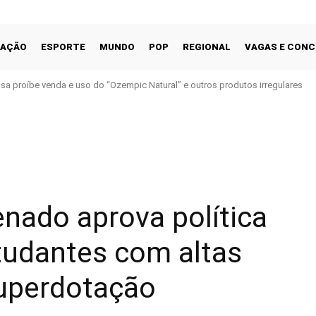
CAÇÃO
ESPORTE
MUNDO
POP
REGIONAL
VAGAS E CON
isa proíbe venda e uso do “Ozempic Natural” e outros produtos irregulares
Facebook
Share
nado aprova política
tudantes com altas
superdotação