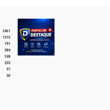
2461
1315
791
384
248
203
97
30