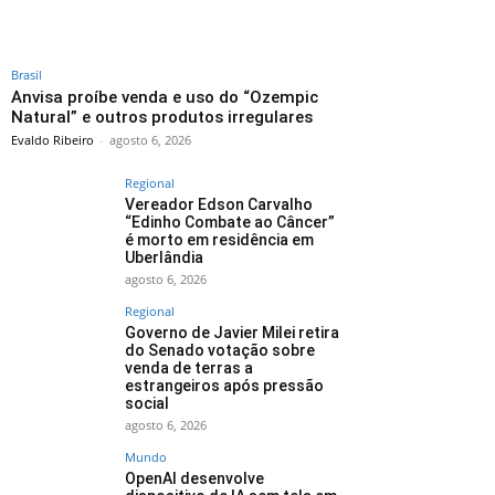
Brasil
Anvisa proíbe venda e uso do “Ozempic
Natural” e outros produtos irregulares
Evaldo Ribeiro
-
agosto 6, 2026
Regional
Vereador Edson Carvalho
“Edinho Combate ao Câncer”
é morto em residência em
Uberlândia
agosto 6, 2026
Regional
Governo de Javier Milei retira
do Senado votação sobre
venda de terras a
estrangeiros após pressão
social
agosto 6, 2026
Mundo
OpenAI desenvolve