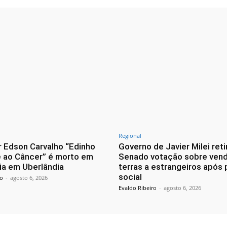
Regional
 Edson Carvalho “Edinho
Governo de Javier Milei reti
 ao Câncer” é morto em
Senado votação sobre ven
ia em Uberlândia
terras a estrangeiros após
social
ro
-
agosto 6, 2026
Evaldo Ribeiro
-
agosto 6, 2026