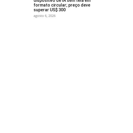
dispositivo de IA sem tela em
formato circular; preço deve
superar US$ 300
agosto 6, 2026