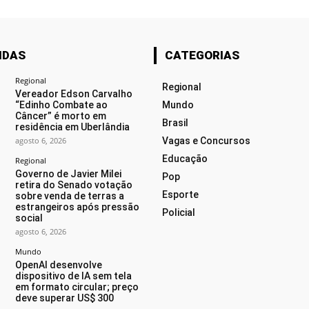
IDAS
CATEGORIAS
Regional
Regional
Vereador Edson Carvalho
“Edinho Combate ao
Mundo
Câncer” é morto em
Brasil
residência em Uberlândia
agosto 6, 2026
Vagas e Concursos
Educação
Regional
Governo de Javier Milei
Pop
retira do Senado votação
Esporte
sobre venda de terras a
estrangeiros após pressão
Policial
social
agosto 6, 2026
Mundo
OpenAI desenvolve
dispositivo de IA sem tela
em formato circular; preço
deve superar US$ 300