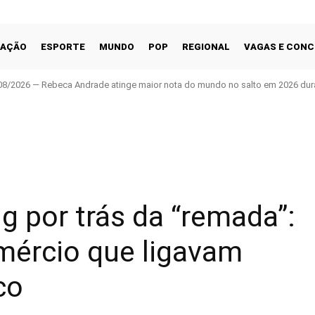
CAÇÃO
ESPORTE
MUNDO
POP
REGIONAL
VAGAS E CON
08/2026 — Rebeca Andrade atinge maior nota do mundo no salto em 2026 dur
Facebook
Share
g por trás da “remada”:
omércio que ligavam
co