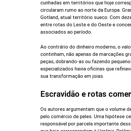
cunhadas em territórios que hoje corresp
circularam rumo ao norte da Europa. Gran
Gotland, atual território sueco. Com dez
entre rotas do Leste e do Oeste e conce
associados ao período.
Ao contrário do dinheiro moderno, o va
continham, não apenas de marcações gr
peças, dobrando-as ou fazendo pequenos
especializados havia oficinas que refin
sua transformação em joias.
Escravidão e rotas comer
Os autores argumentam que o volume de 
pelo comércio de peles. Uma hipótese cen
responsável por parcela importante dess
que hoje correspondem à Ucrânia, Polôni