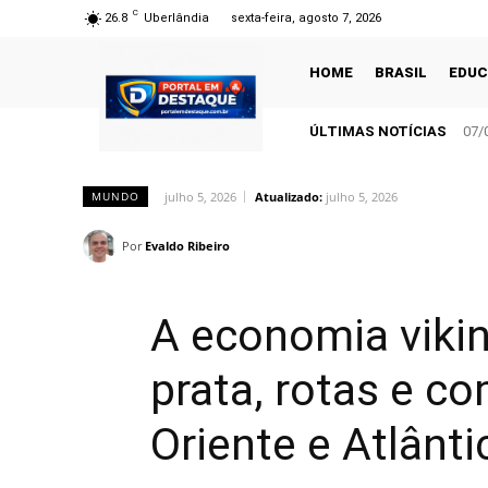
C
26.8
Uberlândia
sexta-feira, agosto 7, 2026
HOME
BRASIL
EDU
ÚLTIMAS NOTÍCIAS
07/
julho 5, 2026
Atualizado:
julho 5, 2026
MUNDO
Por
Evaldo Ribeiro
A economia vikin
prata, rotas e c
Oriente e Atlânti