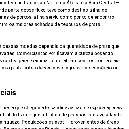
ondem ao Iraque, ao Norte da África e à Ásia Central —
de parte desse fluxo teve como destino a ilha de
enas de portos, a ilha serviu como ponto de encontro
ntra os maiores achados de tesouros de prata
lor dessas moedas dependia da quantidade de prata que
avadas. Comerciantes verificavam a pureza pesando
 cortes para examinar o metal. Em centros comerciais
avam a prata antes de seu novo ingresso no comércio ou
ciais
prata que chegou à Escandinávia não se explica apenas
tral do livro é que o tráfico de pessoas escravizadas foi
a riqueza. Populações eslavas — provenientes de áreas
a, Belarus e oeste da Rússia — eram capturadas e levadas