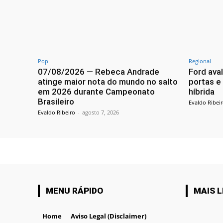
Pop
Regional
07/08/2026 — Rebeca Andrade
Ford ava
atinge maior nota do mundo no salto
portas e
em 2026 durante Campeonato
híbrida
Brasileiro
Evaldo Ribei
Evaldo Ribeiro
-
agosto 7, 2026
MENU RÁPIDO
MAIS L
Home
Aviso Legal (Disclaimer)