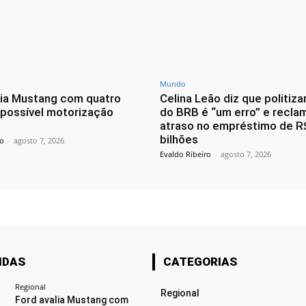
Mundo
lia Mustang com quatro
Celina Leão diz que politiza
 possível motorização
do BRB é “um erro” e recla
atraso no empréstimo de R
bilhões
ro
-
agosto 7, 2026
Evaldo Ribeiro
-
agosto 7, 2026
IDAS
CATEGORIAS
Regional
Regional
Ford avalia Mustang com