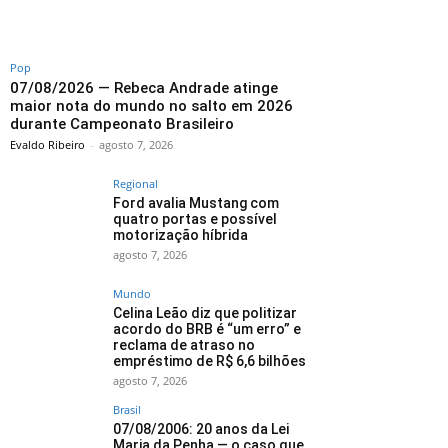
Pop
07/08/2026 — Rebeca Andrade atinge
maior nota do mundo no salto em 2026
durante Campeonato Brasileiro
Evaldo Ribeiro
-
agosto 7, 2026
Regional
Ford avalia Mustang com
quatro portas e possível
motorização híbrida
agosto 7, 2026
Mundo
Celina Leão diz que politizar
acordo do BRB é “um erro” e
reclama de atraso no
empréstimo de R$ 6,6 bilhões
agosto 7, 2026
Brasil
07/08/2006: 20 anos da Lei
Maria da Penha — o caso que