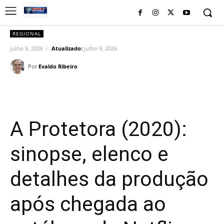
REGIONAL
julho 9, 2026
Atualizado:
julho 9, 2026
Por
Evaldo Ribeiro
Facebook
Twitter
Pinterest
Wh
A Protetora (2020):
sinopse, elenco e
detalhes da produção
após chegada ao