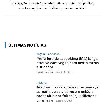
divulgação de conteúdos informativos de interesse público,
com foco regional e relevância para a comunidade.
Facebook
Twitter
Pinterest
Wh
ÚLTIMAS NOTÍCIAS
Vagas e Concursos
Prefeitura de Leopoldina (MG) lança
seletivo com vagas para níveis médio
e superior
Evaldo Ribeiro
-
agosto 6, 2026
Regional
Araguari passa a permitir exoneração
sumária de servidores em estágio
probatório por faltas injustificadas
Evaldo Ribeiro
-
agosto 6, 2026