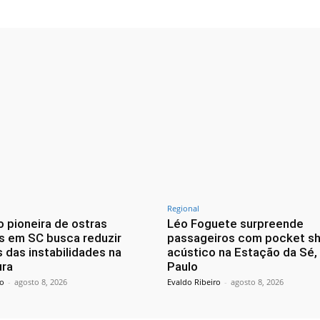
Regional
 pioneira de ostras
Léo Foguete surpreende
s em SC busca reduzir
passageiros com pocket s
 das instabilidades na
acústico na Estação da Sé
ura
Paulo
ro
-
agosto 8, 2026
Evaldo Ribeiro
-
agosto 8, 2026