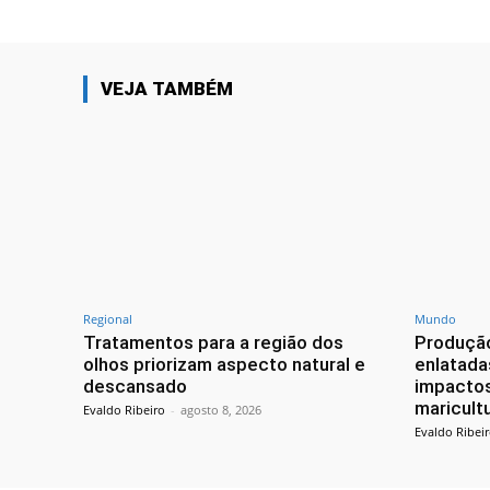
VEJA TAMBÉM
Regional
Mundo
Tratamentos para a região dos
Produção
olhos priorizam aspecto natural e
enlatada
descansado
impactos
maricult
Evaldo Ribeiro
-
agosto 8, 2026
Evaldo Ribei