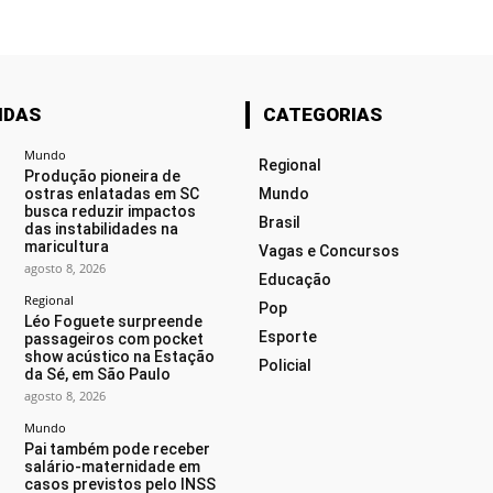
IDAS
CATEGORIAS
Mundo
Regional
Produção pioneira de
ostras enlatadas em SC
Mundo
busca reduzir impactos
Brasil
das instabilidades na
maricultura
Vagas e Concursos
agosto 8, 2026
Educação
Regional
Pop
Léo Foguete surpreende
Esporte
passageiros com pocket
show acústico na Estação
Policial
da Sé, em São Paulo
agosto 8, 2026
Mundo
Pai também pode receber
salário-maternidade em
casos previstos pelo INSS