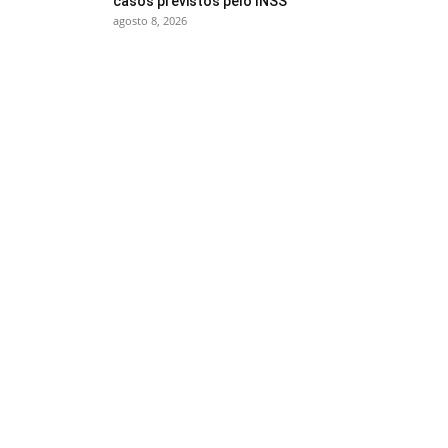
casos previstos pelo INSS
agosto 8, 2026