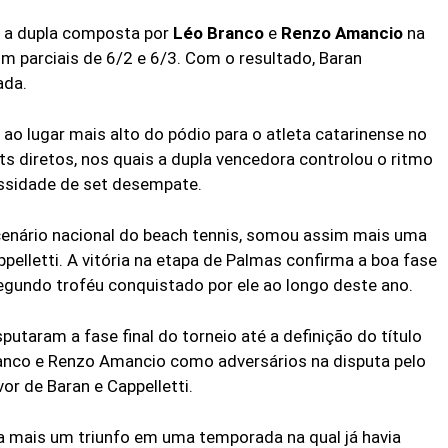
ou a dupla composta por
Léo Branco
e
Renzo Amancio
na
om parciais de 6/2 e 6/3. Com o resultado, Baran
ada.
o lugar mais alto do pódio para o atleta catarinense no
ets diretos, nos quais a dupla vencedora controlou o ritmo
essidade de set desempate.
cenário nacional do beach tennis, somou assim mais uma
pelletti. A vitória na etapa de Palmas confirma a boa fase
egundo troféu conquistado por ele ao longo deste ano.
utaram a fase final do torneio até a definição do título
ranco e Renzo Amancio como adversários na disputa pelo
vor de Baran e Cappelletti.
a mais um triunfo em uma temporada na qual já havia