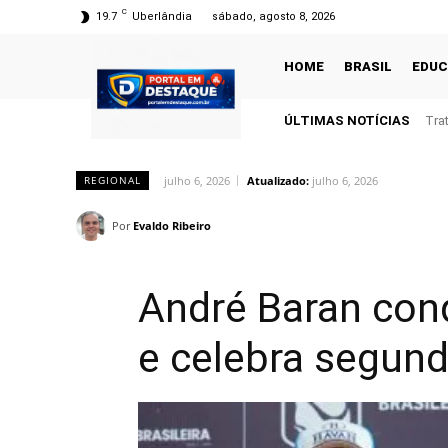
C
19.7
Uberlândia
sábado, agosto 8, 2026
HOME
BRASIL
EDU
ÚLTIMAS NOTÍCIAS
Tra
julho 6, 2026
Atualizado:
julho 6, 2026
REGIONAL
Por
Evaldo Ribeiro
André Baran con
e celebra segund