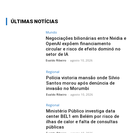
Facebook
Twitter
Pinterest
Wh
ÚLTIMAS NOTÍCIAS
Mundo
Negociações bilionárias entre Nvidia e
OpenAI expõem financiamento
circular e risco de efeito dominó no
setor de IA
Evaldo Ribeiro
-
agosto 10, 2026
Regional
Polícia vistoria mansão onde Silvio
Santos morou após denúncia de
invasão no Morumbi
Evaldo Ribeiro
-
agosto 10, 2026
Regional
Ministério Público investiga data
center BEL1 em Belém por risco de
ilhas de calor e falta de consultas
públicas
Evaldo Ribeiro
-
agosto 10, 2026