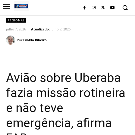
REGIONAL
julho 7, 2026
Atualizado:
julho 7, 2026
Por
Evaldo Ribeiro
Facebook
Twitter
Pinterest
Wh
Avião sobre Uberaba
fazia missão rotineira
e não teve
emergência, afirma