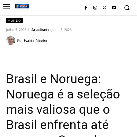
MUNDO
julho 5, 2026
Atualizado:
julho 5, 2026
Por
Evaldo Ribeiro
Facebook
Twitter
Pinterest
Wh
Brasil e Noruega:
Noruega é a seleção
mais valiosa que o
Brasil enfrenta até