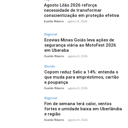
Agosto Lilás 2026 reforça
necessidade de transformar
conscientização em proteção efetiva
Evaldo Ribeiro
-
agosto 8, 2026
Regional
Ecovias Minas Goiás leva ações de
segurança viária ao MotoFest 2026
em Uberaba
Evaldo Ribeiro
-
agosto 8, 2026
Mundo
Copom reduz Selic a 14%: entenda o
que muda para empréstimos, cartão
e poupança
Evaldo Ribeiro
-
agosto 8, 2026
Regional
Fim de semana terá calor, ventos
fortes e umidade baixa em Uberlândia
e região
Evaldo Ribeiro
-
agosto 8, 2026