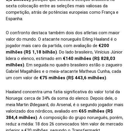
sexta colocação entre as seleções mais valiosas da
competição, atrás de potências europeias como França e
Espanha.
O confronto destaca também dois dos atletas com maior
valor do mundo. O atacante norueguês Erling Haaland é o
jogador mais caro da partida, com avaliação de
€200
milhões (R$ 1,18 bilhão)
. Do lado brasileiro, Vinícius Júnior
lidera o elenco, estimado em
€140 milhões (R$ 828,03
milhões)
. Em seguida no quadro brasileiro estão o zagueiro
Gabriel Magalhães e o meia-atacante Matheus Cunha, cada
um com valor de
€75 milhões (R$ 443,6 milhões)
.
Haaland concentra uma fatia significativa do valor total da
Noruega: cerca de 34% da soma do elenco. Depois dele, o
meia Martin Ødegaard, do Arsenal, é o segundo jogador mais
valorizado dos nórdicos, avaliado em
€65 milhões (R$
384,4 milhões)
. A composição do grupo norueguês, porém,
reduz a média: 18 dos 26 convocados têm valor de mercado
inferior a €20 milhões, segundo o Transfermarkt.