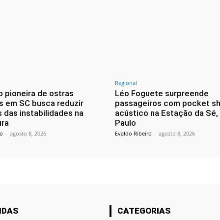
Regional
 pioneira de ostras
Léo Foguete surpreende
s em SC busca reduzir
passageiros com pocket s
 das instabilidades na
acústico na Estação da Sé
ura
Paulo
ro
-
agosto 8, 2026
Evaldo Ribeiro
-
agosto 8, 2026
IDAS
CATEGORIAS