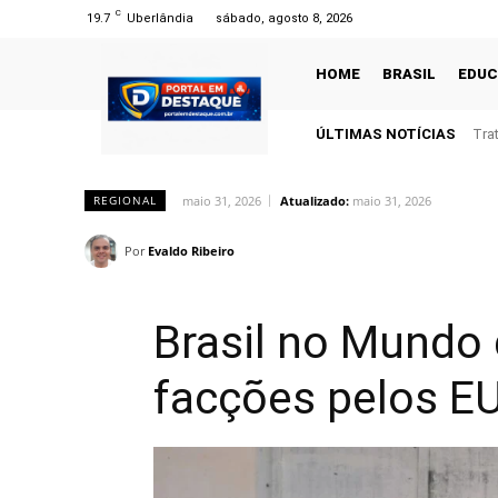
C
19.7
Uberlândia
sábado, agosto 8, 2026
HOME
BRASIL
EDU
ÚLTIMAS NOTÍCIAS
Tra
maio 31, 2026
Atualizado:
maio 31, 2026
REGIONAL
Por
Evaldo Ribeiro
Brasil no Mundo 
facções pelos EU