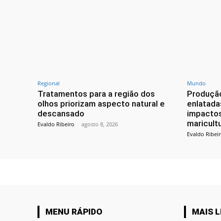
Regional
Mundo
Tratamentos para a região dos
Produção
olhos priorizam aspecto natural e
enlatada
descansado
impactos
maricult
Evaldo Ribeiro
-
agosto 8, 2026
Evaldo Ribei
MENU RÁPIDO
MAIS L