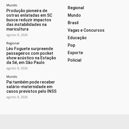
Mundo
Regional
Produção pioneira de
ostras enlatadas em SC
Mundo
busca reduzir impactos
Brasil
das instabilidades na
maricultura
Vagas e Concursos
agosto 8, 2026
Educação
Regional
Pop
Léo Foguete surpreende
Esporte
passageiros com pocket
show acústico na Estação
Policial
da Sé, em São Paulo
agosto 8, 2026
Mundo
Pai também pode receber
salário-maternidade em
casos previstos pelo INSS
agosto 8, 2026