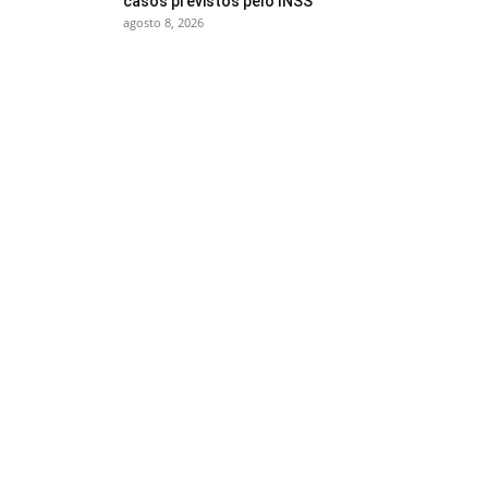
casos previstos pelo INSS
agosto 8, 2026