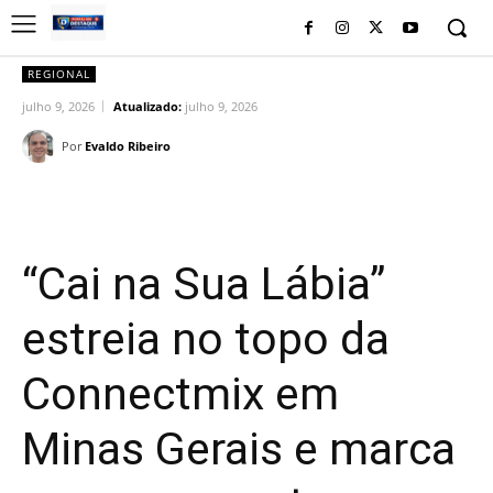
REGIONAL
julho 9, 2026
Atualizado:
julho 9, 2026
Por
Evaldo Ribeiro
Facebook
Twitter
Pinterest
Wh
“Cai na Sua Lábia”
estreia no topo da
Connectmix em
Minas Gerais e marca