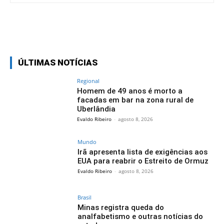
Facebook
Twitter
Pinterest
Wh
ÚLTIMAS NOTÍCIAS
Regional
Homem de 49 anos é morto a
facadas em bar na zona rural de
Uberlândia
Evaldo Ribeiro
-
agosto 8, 2026
Mundo
Irã apresenta lista de exigências aos
EUA para reabrir o Estreito de Ormuz
Evaldo Ribeiro
-
agosto 8, 2026
Brasil
Minas registra queda do
analfabetismo e outras notícias do