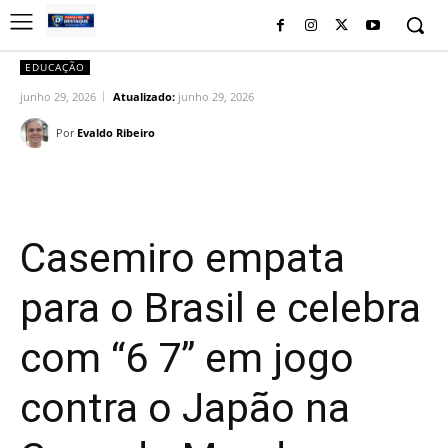
EDUCAÇÃO
junho 29, 2026
Atualizado:
junho 29, 2026
Por
Evaldo Ribeiro
Facebook
Twitter
Pinterest
Wh
Casemiro empata
para o Brasil e celebra
com “6 7” em jogo
contra o Japão na