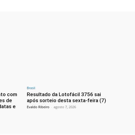
Brasil
nto com
Resultado da Lotofácil 3756 sai
es de
após sorteio desta sexta-feira (7)
datas e
Evaldo Ribeiro
-
agosto 7, 2026