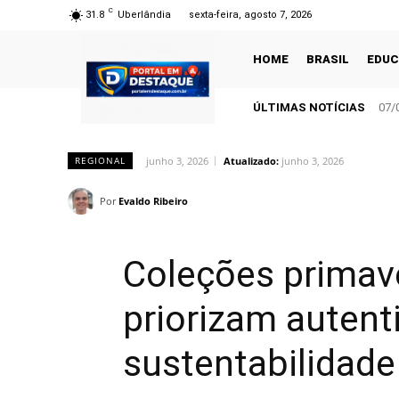
C
31.8
Uberlândia
sexta-feira, agosto 7, 2026
HOME
BRASIL
EDU
ÚLTIMAS NOTÍCIAS
07/
junho 3, 2026
Atualizado:
junho 3, 2026
REGIONAL
Por
Evaldo Ribeiro
Coleções primav
priorizam autent
sustentabilidade