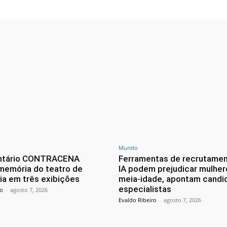
Mundo
tário CONTRACENA
Ferramentas de recrutame
memória do teatro de
IA podem prejudicar mulher
ia em três exibições
meia-idade, apontam candi
especialistas
ro
-
agosto 7, 2026
Evaldo Ribeiro
-
agosto 7, 2026