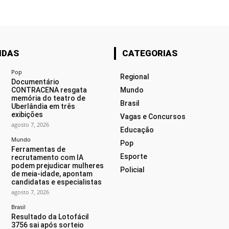
IDAS
CATEGORIAS
Pop
Regional
Documentário
CONTRACENA resgata
Mundo
memória do teatro de
Brasil
Uberlândia em três
exibições
Vagas e Concursos
agosto 7, 2026
Educação
Mundo
Pop
Ferramentas de
Esporte
recrutamento com IA
podem prejudicar mulheres
Policial
de meia-idade, apontam
candidatas e especialistas
agosto 7, 2026
Brasil
Resultado da Lotofácil
3756 sai após sorteio