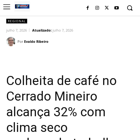
REGIONAL
julho 7, 2026
Atualizado:
julho 7, 2026
Por
Evaldo Ribeiro
Facebook
Twitter
Pinterest
Wh
Colheita de café no
Cerrado Mineiro
alcança 32% com
clima seco