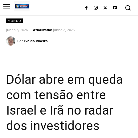
MUNDO
junho 8, 2026
Atualizado:
junho 8, 2026
Por
Evaldo Ribeiro
Facebook
Twitter
Pinterest
Wh
Dólar abre em queda
com tensão entre
Israel e Irã no radar
dos investidores