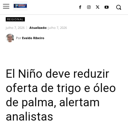
REGIONAL
julho 7, 2026
Atualizado:
julho 7, 2026
Por
Evaldo Ribeiro
Facebook
Twitter
Pinterest
Wh
El Niño deve reduzir
oferta de trigo e óleo
de palma, alertam
analistas