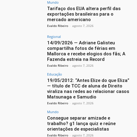
Mundo
Tarifaço dos EUA altera perfil das
exportações brasileiras para o
mercado americano
Evaldo Ribeiro
-
agosto 7, 2026
Regional
14/09/2026 — Adriane Galisteu
compartilha fotos de férias em
Mallorca e recebe elogios dos fãs; A
Fazenda estreia na Record
Evaldo Ribeiro
-
agosto 7, 2026
Educação
19/05/2012: “Antes Elize do que Eliza”
— título de TCC de aluna de Direito
viraliza nas redes ao relacionar casos
Matsunaga e Samudio
Evaldo Ribeiro
-
agosto 7, 2026
Mundo
Consegue separar amizade e
trabalho? g1 lança quiz e reúne
orientações de especialistas
Evaldo Ribeiro
-
agosto 7, 2026