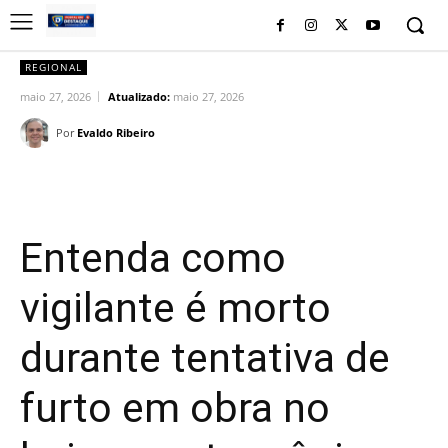
REGIONAL
maio 27, 2026
Atualizado:
maio 27, 2026
Por
Evaldo Ribeiro
Facebook
Twitter
Pinterest
Wh
Entenda como
vigilante é morto
durante tentativa de
furto em obra no