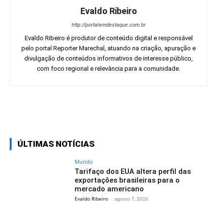
Evaldo Ribeiro
http://portalemdestaque.com.br
Evaldo Ribeiro é produtor de conteúdo digital e responsável
pelo portal Reporter Marechal, atuando na criação, apuração e
divulgação de conteúdos informativos de interesse público,
com foco regional e relevância para a comunidade.
Facebook
Twitter
Pinterest
Wh
ÚLTIMAS NOTÍCIAS
Mundo
Tarifaço dos EUA altera perfil das
exportações brasileiras para o
mercado americano
Evaldo Ribeiro
-
agosto 7, 2026