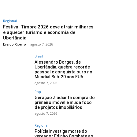
Regional
Festival Timbre 2026 deve atrair milhares
e aquecer turismo e economia de
Uberlândia
Evaldo Ribeiro
-
agosto 7, 2026
Brasil
Alessandro Borges, de
Uberlândia, quebra recorde
pessoal e conquista ouro no
Mundial Sub-20 nos EUA
agosto 7, 2026
Pop
Geração Z adianta compra do
primeiro imóvel e muda foco
de projetos imobiliários
agosto 7, 2026
Regional
Polícia investiga morte do
vereador Edinho Combate ao