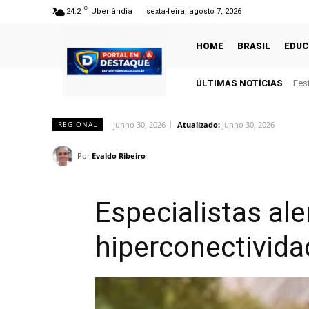
C
24.2
Uberlândia
sexta-feira, agosto 7, 2026
HOME
BRASIL
EDU
ÚLTIMAS NOTÍCIAS
Fes
junho 30, 2026
Atualizado:
junho 30, 2026
REGIONAL
Por
Evaldo Ribeiro
Especialistas al
hiperconectivid