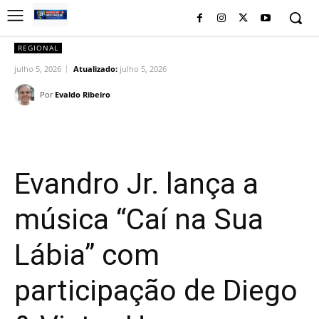
REGIONAL
julho 5, 2026
Atualizado:
julho 5, 2026
Por
Evaldo Ribeiro
Facebook
Twitter
Pinterest
Wh
Evandro Jr. lança a
música “Caí na Sua
Lábia” com
participação de Diego