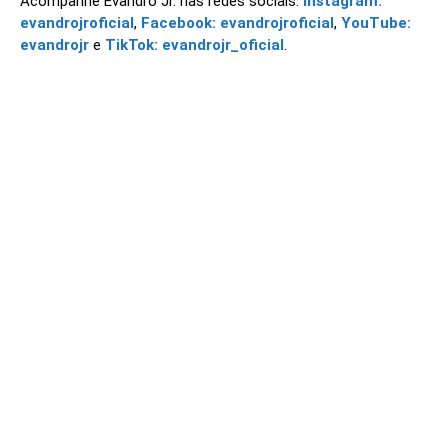
Acompanhe Evandro Jr. nas redes sociais:
Instagram:
evandrojroficial
,
Facebook: evandrojroficial
,
YouTube:
evandrojr
e
TikTok: evandrojr_oficial
.