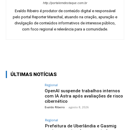
http://portalemdestaque.com.br
Evaldo Ribeiro é produtor de conteúdo digital e responsável
pelo portal Reporter Marechal, atuando na criação, apuração e
divulgação de conteúdos informativos de interesse público,
com foco regional e relevância para a comunidade.
Facebook
Twitter
Pinterest
Wh
ÚLTIMAS NOTÍCIAS
Regional
OpenAI suspende trabalhos internos
com IA Astra após avaliações de risco
cibernético
Evaldo Ribeiro
-
agosto 8, 2026
Regional
Prefeitura de Uberlândia e Gasmig