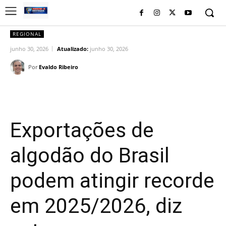
REGIONAL
junho 30, 2026
Atualizado:
junho 30, 2026
Por
Evaldo Ribeiro
Facebook
Twitter
Pinterest
Wh
Exportações de
algodão do Brasil
podem atingir recorde
em 2025/2026, diz