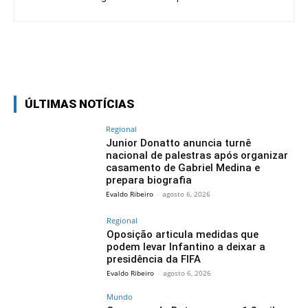
Facebook
Twitter
Pinterest
Wh
ÚLTIMAS NOTÍCIAS
Regional
Junior Donatto anuncia turnê
nacional de palestras após organizar
casamento de Gabriel Medina e
prepara biografia
Evaldo Ribeiro
-
agosto 6, 2026
Regional
Oposição articula medidas que
podem levar Infantino a deixar a
presidência da FIFA
Evaldo Ribeiro
-
agosto 6, 2026
Mundo