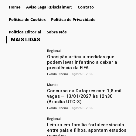
Home
Aviso Legal (Disclaimer)
Contato
Política de Cookies
Política de Privacidade
Política Editorial
Sobre Nós
MAIS LIDAS
Regional
Oposição articula medidas que
podem levar Infantino a deixar a
presidência da FIFA
Evaldo Ribeiro
-
agosto 6, 2026
Mundo
Concurso da Dataprev com 1,8 mil
vagas — 13/01/2027 às 12h30
(Brasília UTC-3)
Evaldo Ribeiro
-
agosto 6, 2026
Regional
Leitura em família fortalece vínculo
entre pais e filhos, apontam estudos
recentes