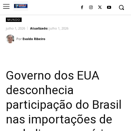
MUNDO
julho 1, 2026
Atualizado:
julho 1, 2026
Por
Evaldo Ribeiro
Facebook
Twitter
Pinterest
Wh
Governo dos EUA
desconhecia
participação do Brasil
nas importações de