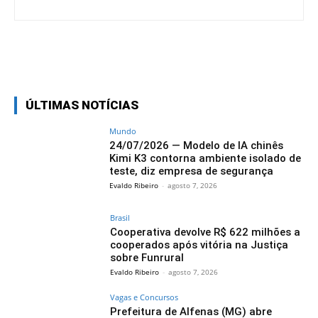
Facebook
Twitter
Pinterest
Wh
ÚLTIMAS NOTÍCIAS
Mundo
24/07/2026 — Modelo de IA chinês
Kimi K3 contorna ambiente isolado de
teste, diz empresa de segurança
Evaldo Ribeiro
-
agosto 7, 2026
Brasil
Cooperativa devolve R$ 622 milhões a
cooperados após vitória na Justiça
sobre Funrural
Evaldo Ribeiro
-
agosto 7, 2026
Vagas e Concursos
Prefeitura de Alfenas (MG) abre