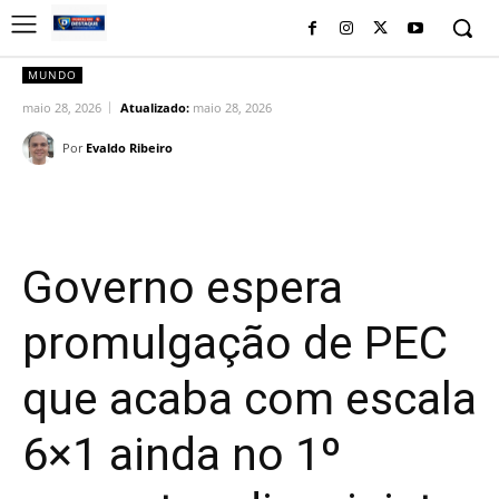
MUNDO
maio 28, 2026
Atualizado:
maio 28, 2026
Por
Evaldo Ribeiro
Facebook
Twitter
Pinterest
Wh
Governo espera
promulgação de PEC
que acaba com escala
6×1 ainda no 1º