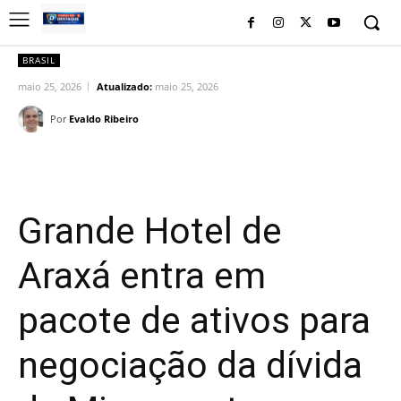
BRASIL
maio 25, 2026
Atualizado:
maio 25, 2026
Por
Evaldo Ribeiro
Facebook
Twitter
Pinterest
Wh
Grande Hotel de
Araxá entra em
pacote de ativos para
negociação da dívida