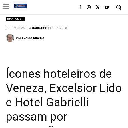
REGIONAL
julho 6, 2026
Atualizado:
julho 6, 2026
Por
Evaldo Ribeiro
Facebook
Twitter
Pinterest
Wh
Ícones hoteleiros de
Veneza, Excelsior Lido
e Hotel Gabrielli
passam por