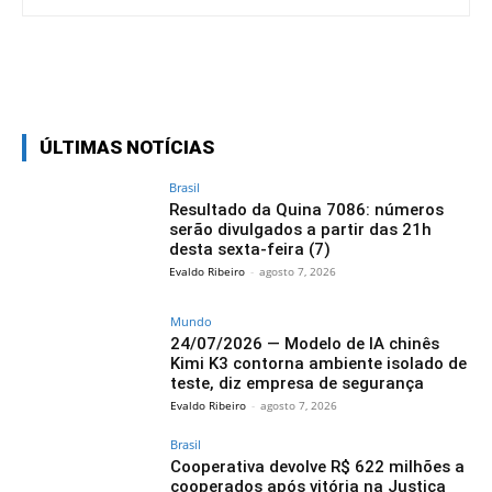
Facebook
Twitter
Pinterest
Wh
ÚLTIMAS NOTÍCIAS
Brasil
Resultado da Quina 7086: números
serão divulgados a partir das 21h
desta sexta-feira (7)
Evaldo Ribeiro
-
agosto 7, 2026
Mundo
24/07/2026 — Modelo de IA chinês
Kimi K3 contorna ambiente isolado de
teste, diz empresa de segurança
Evaldo Ribeiro
-
agosto 7, 2026
Brasil
Cooperativa devolve R$ 622 milhões a
cooperados após vitória na Justiça