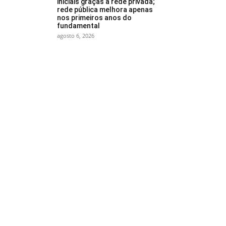
iniciais graças à rede privada;
rede pública melhora apenas
nos primeiros anos do
fundamental
agosto 6, 2026