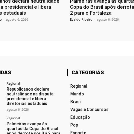
anos declara neutralidade
Palmeiras avança às quarta
a presidencial e libera
Copa do Brasil após derrota
os estaduais
2 para o Fortaleza
ro
-
agosto 6, 2026
Evaldo Ribeiro
-
agosto 6, 2026
IDAS
CATEGORIAS
Regional
Regional
Republicanos declara
neutralidade na disputa
Mundo
presidencial e libera
Brasil
diretórios estaduais
agosto 6, 2026
Vagas e Concursos
Educação
Regional
Palmeiras avança às
Pop
quartas da Copa do Brasil
Esporte
após derrota por 3 a 2 para