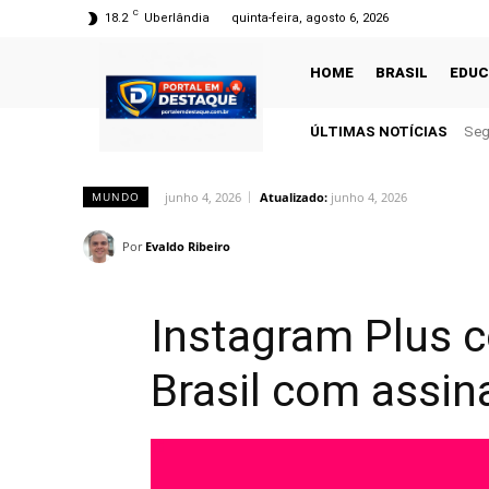
C
18.2
Uberlândia
quinta-feira, agosto 6, 2026
HOME
BRASIL
EDU
ÚLTIMAS NOTÍCIAS
Seg
junho 4, 2026
Atualizado:
junho 4, 2026
MUNDO
Por
Evaldo Ribeiro
Instagram Plus c
Brasil com assin