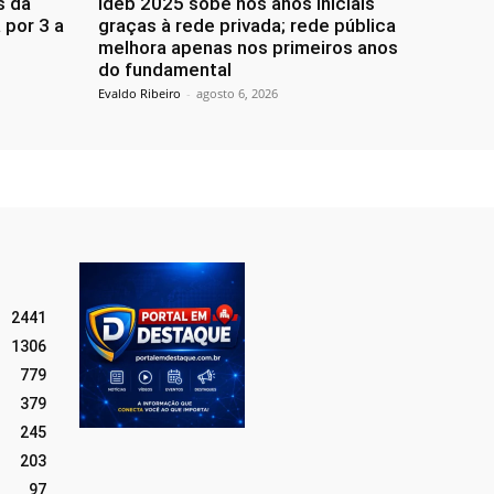
s da
Ideb 2025 sobe nos anos iniciais
 por 3 a
graças à rede privada; rede pública
melhora apenas nos primeiros anos
do fundamental
Evaldo Ribeiro
-
agosto 6, 2026
2441
1306
779
379
245
203
97