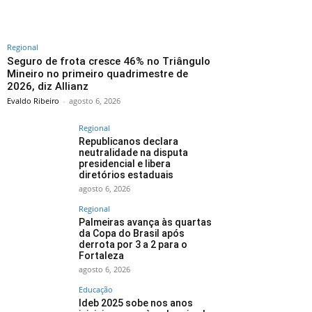
Regional
Seguro de frota cresce 46% no Triângulo
Mineiro no primeiro quadrimestre de
2026, diz Allianz
Evaldo Ribeiro
-
agosto 6, 2026
Regional
Republicanos declara
neutralidade na disputa
presidencial e libera
diretórios estaduais
agosto 6, 2026
Regional
Palmeiras avança às quartas
da Copa do Brasil após
derrota por 3 a 2 para o
Fortaleza
agosto 6, 2026
Educação
Ideb 2025 sobe nos anos