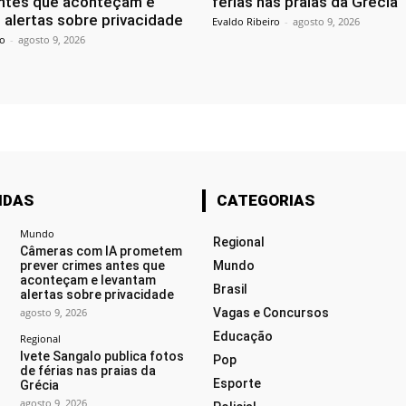
ntes que aconteçam e
férias nas praias da Grécia
 alertas sobre privacidade
Evaldo Ribeiro
-
agosto 9, 2026
ro
-
agosto 9, 2026
IDAS
CATEGORIAS
Mundo
Regional
Câmeras com IA prometem
prever crimes antes que
Mundo
aconteçam e levantam
Brasil
alertas sobre privacidade
agosto 9, 2026
Vagas e Concursos
Educação
Regional
Ivete Sangalo publica fotos
Pop
de férias nas praias da
Esporte
Grécia
agosto 9, 2026