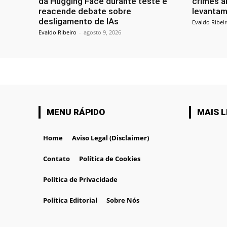
da Hugging Face durante teste e
crimes a
reacende debate sobre
levantam
desligamento de IAs
Evaldo Ribei
Evaldo Ribeiro
-
agosto 9, 2026
MENU RÁPIDO
MAIS L
Home
Aviso Legal (Disclaimer)
Contato
Política de Cookies
Política de Privacidade
Política Editorial
Sobre Nós