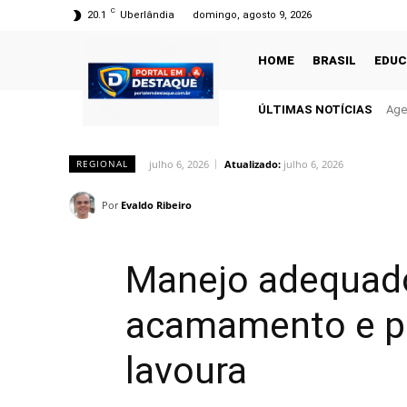
C
20.1
Uberlândia
domingo, agosto 9, 2026
HOME
BRASIL
EDU
ÚLTIMAS NOTÍCIAS
Age
julho 6, 2026
Atualizado:
julho 6, 2026
REGIONAL
Por
Evaldo Ribeiro
Manejo adequado
acamamento e pr
lavoura