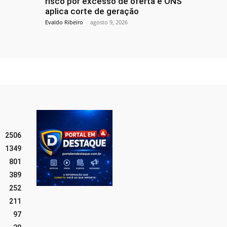
risco por excesso de oferta e ONS
aplica corte de geração
Evaldo Ribeiro
-
agosto 9, 2026
2506
1349
801
389
252
211
97