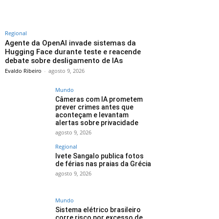
Regional
Agente da OpenAI invade sistemas da
Hugging Face durante teste e reacende
debate sobre desligamento de IAs
Evaldo Ribeiro
-
agosto 9, 2026
Mundo
Câmeras com IA prometem
prever crimes antes que
aconteçam e levantam
alertas sobre privacidade
agosto 9, 2026
Regional
Ivete Sangalo publica fotos
de férias nas praias da Grécia
agosto 9, 2026
Mundo
Sistema elétrico brasileiro
corre risco por excesso de