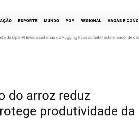
CAÇÃO
ESPORTE
MUNDO
POP
REGIONAL
VAGAS E CON
nte da OpenAI invade sistemas da Hugging Face durante teste e reacende de
Facebook
Share
 do arroz reduz
otege produtividade da