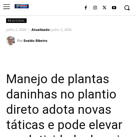
REGIONAL
julho 2, 2026
Atualizado:
julho 2, 2026
Por
Evaldo Ribeiro
Facebook
Twitter
Pinterest
Wh
Manejo de plantas
daninhas no plantio
direto adota novas
táticas e pode elevar