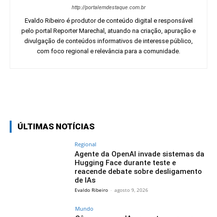
http://portalemdestaque.com.br
Evaldo Ribeiro é produtor de conteúdo digital e responsável
pelo portal Reporter Marechal, atuando na criação, apuração e
divulgação de conteúdos informativos de interesse público,
com foco regional e relevância para a comunidade.
Facebook
Twitter
Pinterest
Wh
ÚLTIMAS NOTÍCIAS
Regional
Agente da OpenAI invade sistemas da
Hugging Face durante teste e
reacende debate sobre desligamento
de IAs
Evaldo Ribeiro
-
agosto 9, 2026
Mundo