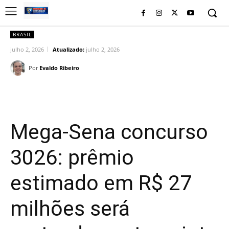
BRASIL
julho 2, 2026
Atualizado:
julho 2, 2026
Por
Evaldo Ribeiro
Facebook
Twitter
Pinterest
Wh
Mega-Sena concurso
3026: prêmio
estimado em R$ 27
milhões será