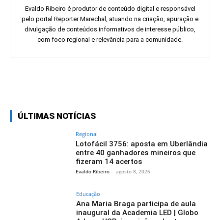
Evaldo Ribeiro é produtor de conteúdo digital e responsável
pelo portal Reporter Marechal, atuando na criação, apuração e
divulgação de conteúdos informativos de interesse público,
com foco regional e relevância para a comunidade.
Facebook
Twitter
Pinterest
Wh
ÚLTIMAS NOTÍCIAS
Regional
Lotofácil 3756: aposta em Uberlândia
entre 40 ganhadores mineiros que
fizeram 14 acertos
Evaldo Ribeiro
-
agosto 8, 2026
Educação
Ana Maria Braga participa de aula
inaugural da Academia LED | Globo