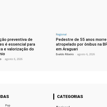
Regional
ão preventiva de
Pedestre de 55 anos morre
es é essencial para
atropelado por ônibus na B
a e valorização do
em Araguari
nio
Evaldo Ribeiro
-
agosto 6, 2026
ro
-
agosto 6, 2026
IDAS
CATEGORIAS
Pop