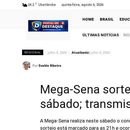
C
24.2
Uberlândia
quinta-feira, agosto 6, 2026
HOME
BRASIL
EDU
ÚLTIMAS NOTÍCIAS
INS
julho 4, 2026
Atualizado:
julho 4, 2026
REGIONAL
Por
Evaldo Ribeiro
Mega-Sena sorte
sábado; transmi
A Mega-Sena realiza neste sábado o co
sorteio está marcado para as 21h e ocorr