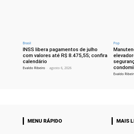
Brasil
Pop
INSS libera pagamentos de julho
Manutenç
com valores até R$ 8.475,55; confira
elevador
calendário
seguranç
condomí
Evaldo Ribeiro
-
agosto 6, 2026
Evaldo Ribei
MENU RÁPIDO
MAIS L