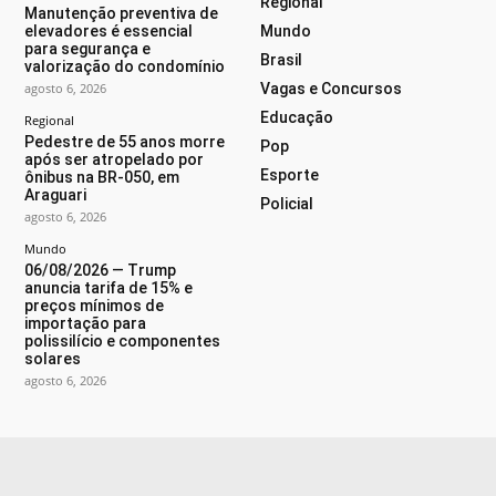
Regional
Manutenção preventiva de
elevadores é essencial
Mundo
para segurança e
Brasil
valorização do condomínio
agosto 6, 2026
Vagas e Concursos
Educação
Regional
Pedestre de 55 anos morre
Pop
após ser atropelado por
Esporte
ônibus na BR-050, em
Araguari
Policial
agosto 6, 2026
Mundo
06/08/2026 — Trump
anuncia tarifa de 15% e
preços mínimos de
importação para
polissilício e componentes
solares
agosto 6, 2026