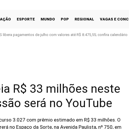
CAÇÃO
ESPORTE
MUNDO
POP
REGIONAL
VAGAS E CON
S libera pagamentos de julho com valores até R$ 8.475,55; confira calendário
Facebook
Share
ia R$ 33 milhões neste
ssão será no YouTube
ncurso 3.027 com prêmio estimado em R$ 33 milhões. O
erá no Espaço da Sorte, na Avenida Paulista, nº 750, em