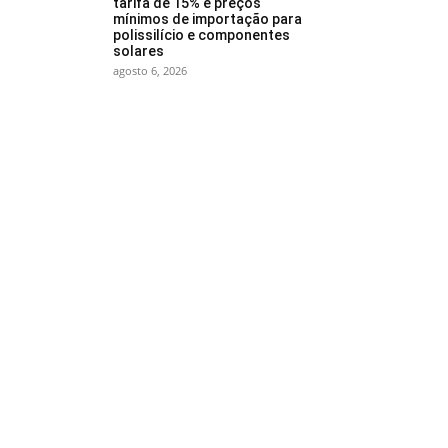
tarifa de 15% e preços
mínimos de importação para
polissilício e componentes
solares
agosto 6, 2026