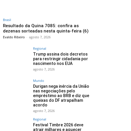
Brasil
Resultado da Quina 7085: confira as
dezenas sorteadas nesta quinta-feira (6)
Evaldo Ribeiro
-
agosto 7, 2026
Regional
Trump assina dois decretos
para restringir cidadania por
nascimento nos EUA
agosto 7, 2026
Mundo
Durigan nega inércia da União
nas negociações pelo
empréstimo ao BRB e diz que
queixas do DF atrapalham
acordo
agosto 7, 2026
Regional
Festival Timbre 2026 deve
atrair milhares e aquecer