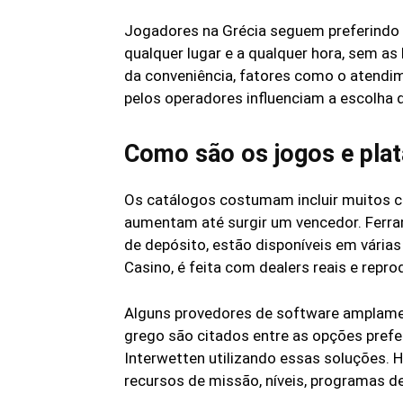
Jogadores na Grécia seguem preferindo c
qualquer lugar e a qualquer hora, sem as
da conveniência, fatores como o atendi
pelos operadores influenciam a escolha 
Como são os jogos e pla
Os catálogos costumam incluir muitos c
aumentam até surgir um vencedor. Ferra
de depósito, estão disponíveis em várias
Casino, é feita com dealers reais e repr
Alguns provedores de software amplamen
grego são citados entre as opções pref
Interwetten utilizando essas soluções
recursos de missão, níveis, programas de