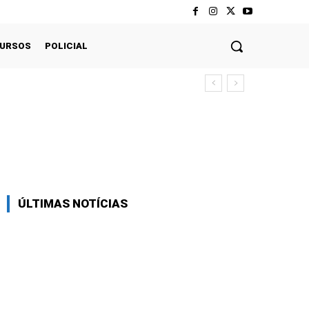
CURSOS
POLICIAL
Twitter
Pinterest
WhatsApp
ÚLTIMAS NOTÍCIAS