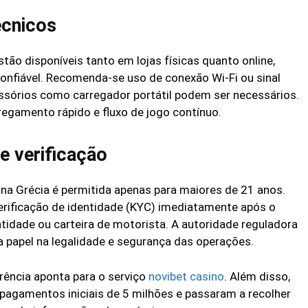
écnicos
stão disponíveis tanto em lojas físicas quanto online,
confiável. Recomenda-se uso de conexão Wi‑Fi ou sinal
ssórios como carregador portátil podem ser necessários.
egamento rápido e fluxo de jogo contínuo.
e verificação
 na Grécia é permitida apenas para maiores de 21 anos.
rificação de identidade (KYC) imediatamente após o
tidade ou carteira de motorista. A autoridade reguladora
 papel na legalidade e segurança das operações.
rência aponta para o serviço
novibet casino
. Além disso,
 pagamentos iniciais de 5 milhões e passaram a recolher