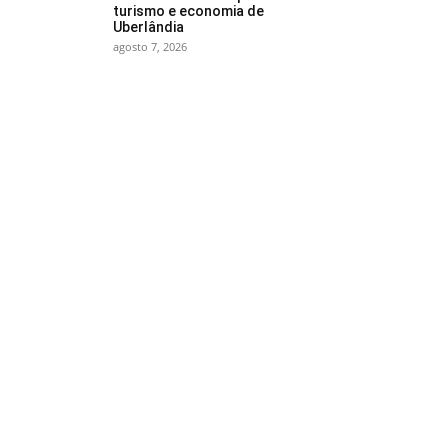
turismo e economia de
Uberlândia
agosto 7, 2026