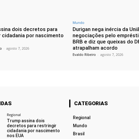
Mundo
sina dois decretos para
Durigan nega inércia da Uni
ir cidadania por nascimento
negociações pelo emprést
BRB e diz que queixas do D
atrapalham acordo
ro
-
agosto 7, 2026
Evaldo Ribeiro
-
agosto 7, 2026
IDAS
CATEGORIAS
Regional
Regional
Trump assina dois
decretos para restringir
Mundo
cidadania por nascimento
Brasil
nos EUA