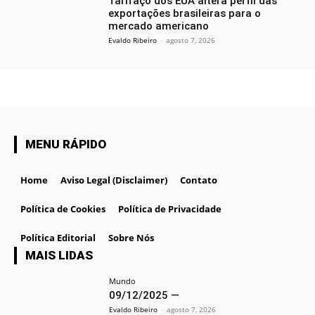
Tarifaço dos EUA altera perfil das
exportações brasileiras para o
mercado americano
Evaldo Ribeiro
-
agosto 7, 2026
MENU RÁPIDO
Home
Aviso Legal (Disclaimer)
Contato
Política de Cookies
Política de Privacidade
Política Editorial
Sobre Nós
MAIS LIDAS
Mundo
09/12/2025 —
Evaldo Ribeiro
-
agosto 7, 2026