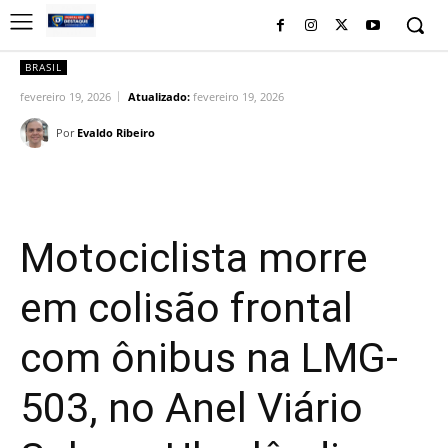
BRASIL
fevereiro 19, 2026
Atualizado:
fevereiro 19, 2026
Por
Evaldo Ribeiro
Facebook
Twitter
Pinterest
Wh
Motociclista morre
em colisão frontal
com ônibus na LMG-
503, no Anel Viário