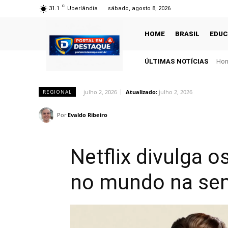
C
31.1
Uberlândia
sábado, agosto 8, 2026
HOME
BRASIL
EDU
ÚLTIMAS NOTÍCIAS
Hom
julho 2, 2026
Atualizado:
julho 2, 2026
REGIONAL
Por
Evaldo Ribeiro
Netflix divulga o
no mundo na se