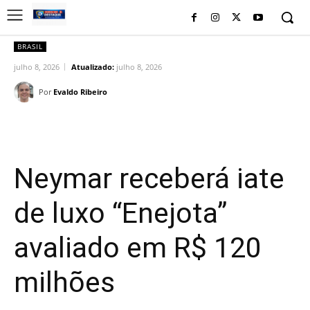
BRASIL
julho 8, 2026
Atualizado:
julho 8, 2026
Por
Evaldo Ribeiro
Facebook
Twitter
Pinterest
Wh
Neymar receberá iate
de luxo “Enejota”
avaliado em R$ 120
milhões