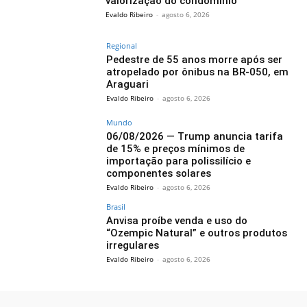
valorização do condomínio
Evaldo Ribeiro
-
agosto 6, 2026
Regional
Pedestre de 55 anos morre após ser
atropelado por ônibus na BR-050, em
Araguari
Evaldo Ribeiro
-
agosto 6, 2026
Mundo
06/08/2026 — Trump anuncia tarifa
de 15% e preços mínimos de
importação para polissilício e
componentes solares
Evaldo Ribeiro
-
agosto 6, 2026
Brasil
Anvisa proíbe venda e uso do
“Ozempic Natural” e outros produtos
irregulares
Evaldo Ribeiro
-
agosto 6, 2026