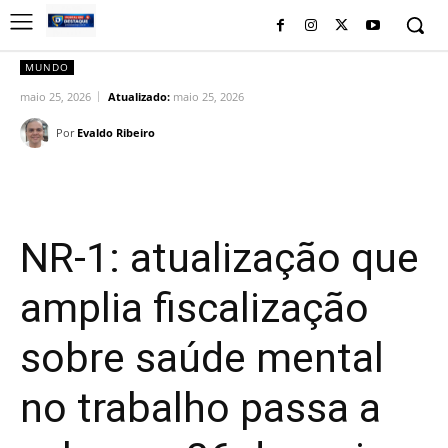
MUNDO
maio 25, 2026
Atualizado:
maio 25, 2026
Por
Evaldo Ribeiro
Facebook
Twitter
Pinterest
Wh
NR‑1: atualização que
amplia fiscalização
sobre saúde mental
no trabalho passa a