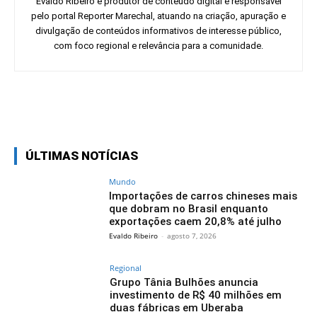
Evaldo Ribeiro é produtor de conteúdo digital e responsável
pelo portal Reporter Marechal, atuando na criação, apuração e
divulgação de conteúdos informativos de interesse público,
com foco regional e relevância para a comunidade.
Facebook
Twitter
Pinterest
Wh
ÚLTIMAS NOTÍCIAS
Mundo
Importações de carros chineses mais
que dobram no Brasil enquanto
exportações caem 20,8% até julho
Evaldo Ribeiro
-
agosto 7, 2026
Regional
Grupo Tânia Bulhões anuncia
investimento de R$ 40 milhões em
duas fábricas em Uberaba