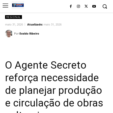
REGIONAL
maio 31, 2026
Atualizado:
maio 31, 2026
Por
Evaldo Ribeiro
Facebook
Twitter
Pinterest
Wh
O Agente Secreto
reforça necessidade
de planejar produção
e circulação de obras