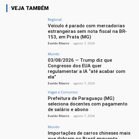
VEJA TAMBÉM
Regional
Veículo é parado com mercadorias
estrangeiras sem nota fiscal na BR-
153, em Prata (MG)
Evaldo Ribeiro
-
agosto 7, 2026
Mundo
03/08/2026 — Trump diz que
Congresso dos EUA quer
regulamentar a IA “até acabar com
ela”
Evaldo Ribeiro
-
agosto 7, 2026
Vagas e Concursos
Prefeitura de Paraguaçu (MG)
seleciona docentes com pagamento
de salário e abono
Evaldo Ribeiro
-
agosto 7, 2026
Mundo
Importações de carros chineses mais
que dobram no Brasil enquanto