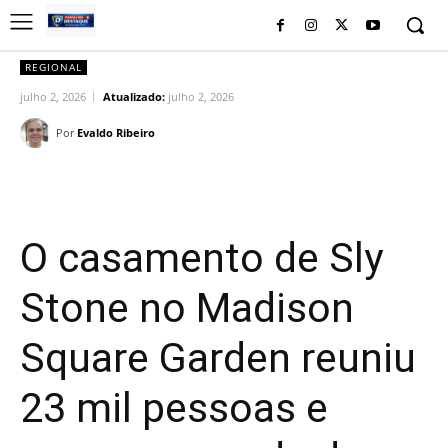
REGIONAL
julho 2, 2026
Atualizado:
julho 2, 2026
Por
Evaldo Ribeiro
Facebook
Twitter
Pinterest
Wh
O casamento de Sly
Stone no Madison
Square Garden reuniu
23 mil pessoas e