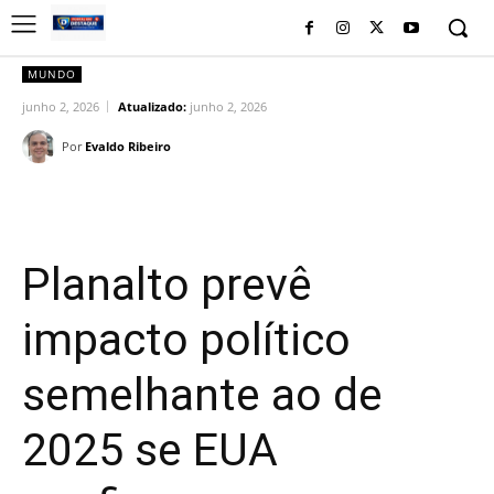
MUNDO
junho 2, 2026
Atualizado:
junho 2, 2026
Por
Evaldo Ribeiro
Facebook
Twitter
Pinterest
Wh
Planalto prevê
impacto político
semelhante ao de
2025 se EUA