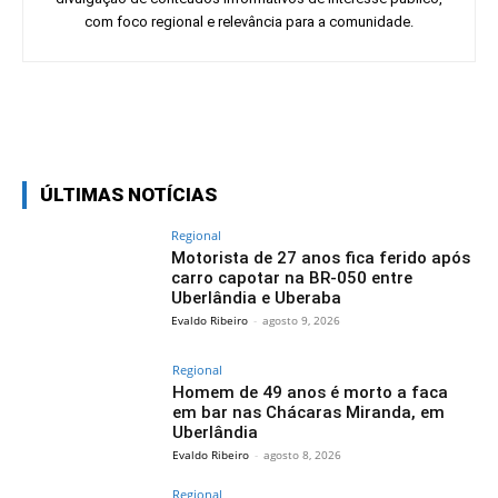
com foco regional e relevância para a comunidade.
Facebook
Twitter
Pinterest
Wh
ÚLTIMAS NOTÍCIAS
Regional
Motorista de 27 anos fica ferido após
carro capotar na BR-050 entre
Uberlândia e Uberaba
Evaldo Ribeiro
-
agosto 9, 2026
Regional
Homem de 49 anos é morto a faca
em bar nas Chácaras Miranda, em
Uberlândia
Evaldo Ribeiro
-
agosto 8, 2026
Regional