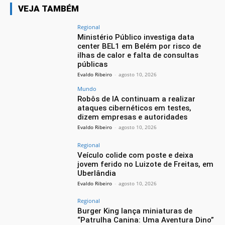
VEJA TAMBÉM
Regional
Ministério Público investiga data
center BEL1 em Belém por risco de
ilhas de calor e falta de consultas
públicas
Evaldo Ribeiro
-
agosto 10, 2026
Mundo
Robôs de IA continuam a realizar
ataques cibernéticos em testes,
dizem empresas e autoridades
Evaldo Ribeiro
-
agosto 10, 2026
Regional
Veículo colide com poste e deixa
jovem ferido no Luizote de Freitas, em
Uberlândia
Evaldo Ribeiro
-
agosto 10, 2026
Regional
Burger King lança miniaturas de
“Patrulha Canina: Uma Aventura Dino”