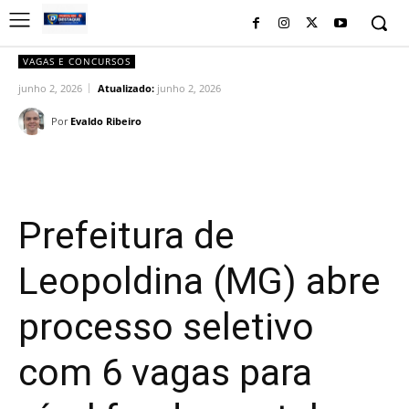
VAGAS E CONCURSOS
junho 2, 2026
Atualizado:
junho 2, 2026
Por
Evaldo Ribeiro
Facebook
Twitter
Pinterest
Wh
Prefeitura de
Leopoldina (MG) abre
processo seletivo
com 6 vagas para