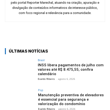
pelo portal Reporter Marechal, atuando na criação, apuração e
divulgação de conteúdos informativos de interesse público,
com foco regional e relevância para a comunidade.
Facebook
Twitter
Pinterest
Wh
ÚLTIMAS NOTÍCIAS
Brasil
INSS libera pagamentos de julho com
valores até R$ 8.475,55; confira
calendário
Evaldo Ribeiro
-
agosto 6, 2026
Pop
Manutenção preventiva de elevadores
é essencial para segurança e
valorização do condomínio
Evaldo Ribeiro
-
agosto 6, 2026