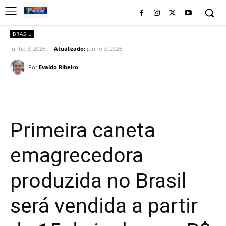
BRASIL
junho 3, 2026
Atualizado:
junho 3, 2026
Por
Evaldo Ribeiro
Facebook
Twitter
Pinterest
Wh
Primeira caneta
emagrecedora
produzida no Brasil
será vendida a partir