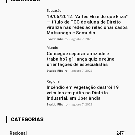
Educação
19/05/2012: “Antes Elize do que Eliza”
— título de TCC de aluna de Direito
viraliza nas redes ao relacionar casos
Matsunaga e Samudio
Evaldo Ribeiro
-
agosto 7, 2026
Mundo
Consegue separar amizade e
trabalho? g1 lança quiz e reúne
orientações de especialistas
Evaldo Ribeiro
-
agosto 7, 2026
Regional
Incêndio em vegetação destrói 19
veículos em pátio no Distrito
Industrial, em Uberlândia
Evaldo Ribeiro
-
agosto 7, 2026
CATEGORIAS
Regional
2471