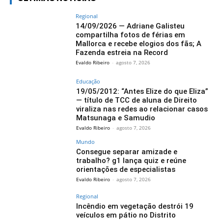
Regional
14/09/2026 — Adriane Galisteu
compartilha fotos de férias em
Mallorca e recebe elogios dos fãs; A
Fazenda estreia na Record
Evaldo Ribeiro
-
agosto 7, 2026
Educação
19/05/2012: “Antes Elize do que Eliza”
— título de TCC de aluna de Direito
viraliza nas redes ao relacionar casos
Matsunaga e Samudio
Evaldo Ribeiro
-
agosto 7, 2026
Mundo
Consegue separar amizade e
trabalho? g1 lança quiz e reúne
orientações de especialistas
Evaldo Ribeiro
-
agosto 7, 2026
Regional
Incêndio em vegetação destrói 19
veículos em pátio no Distrito