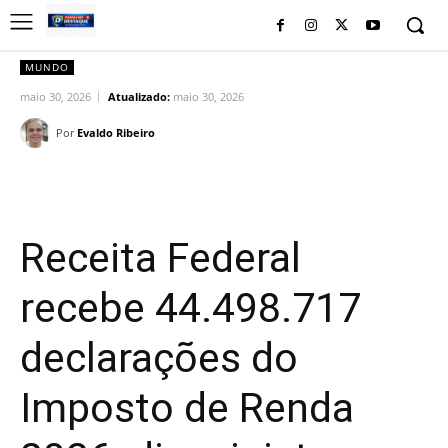
MUNDO
maio 30, 2026
Atualizado:
maio 30, 2026
Por
Evaldo Ribeiro
Facebook
Twitter
Pinterest
Wh
Receita Federal
recebe 44.498.717
declarações do
Imposto de Renda