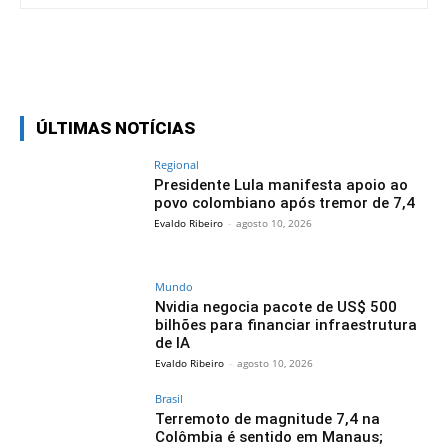
Facebook
Twitter
Pinterest
Wh
ÚLTIMAS NOTÍCIAS
Regional
Presidente Lula manifesta apoio ao
povo colombiano após tremor de 7,4
Evaldo Ribeiro
-
agosto 10, 2026
Mundo
Nvidia negocia pacote de US$ 500
bilhões para financiar infraestrutura
de IA
Evaldo Ribeiro
-
agosto 10, 2026
Brasil
Terremoto de magnitude 7,4 na
Colômbia é sentido em Manaus;