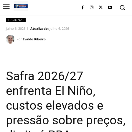
REGIONAL
julho 6, 2026
Atualizado:
julho 6, 2026
Por
Evaldo Ribeiro
Facebook
Twitter
Pinterest
Wh
Safra 2026/27
enfrenta El Niño,
custos elevados e
pressão sobre preços,