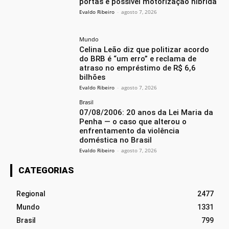
portas e possível motorização híbrida
Evaldo Ribeiro
-
agosto 7, 2026
Mundo
Celina Leão diz que politizar acordo
do BRB é “um erro” e reclama de
atraso no empréstimo de R$ 6,6
bilhões
Evaldo Ribeiro
-
agosto 7, 2026
Brasil
07/08/2006: 20 anos da Lei Maria da
Penha — o caso que alterou o
enfrentamento da violência
doméstica no Brasil
Evaldo Ribeiro
-
agosto 7, 2026
CATEGORIAS
Regional
2477
Mundo
1331
Brasil
799