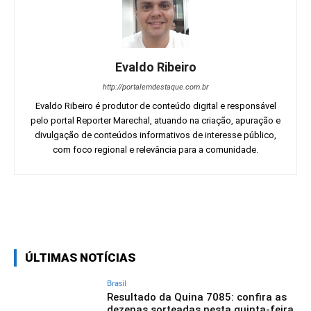
Evaldo Ribeiro
http://portalemdestaque.com.br
Evaldo Ribeiro é produtor de conteúdo digital e responsável
pelo portal Reporter Marechal, atuando na criação, apuração e
divulgação de conteúdos informativos de interesse público,
com foco regional e relevância para a comunidade.
Facebook
Twitter
Pinterest
Wh
ÚLTIMAS NOTÍCIAS
Brasil
Resultado da Quina 7085: confira as
dezenas sorteadas nesta quinta-feira