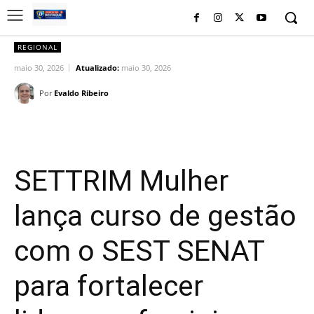
REGIONAL
maio 30, 2026
Atualizado:
maio 30, 2026
Por
Evaldo Ribeiro
Facebook
Twitter
Pinterest
Wh
SETTRIM Mulher
lança curso de gestão
com o SEST SENAT
para fortalecer