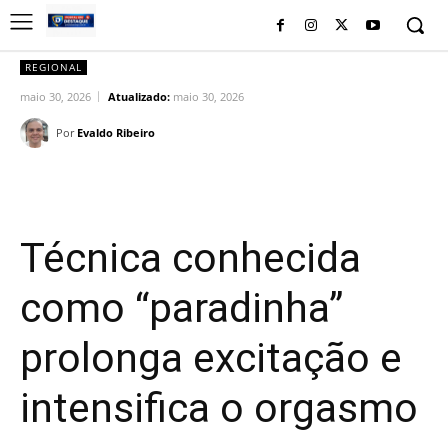
REGIONAL
maio 30, 2026
Atualizado:
maio 30, 2026
Por
Evaldo Ribeiro
Facebook
Twitter
Pinterest
Wh
Técnica conhecida
como “paradinha”
prolonga excitação e
intensifica o orgasmo