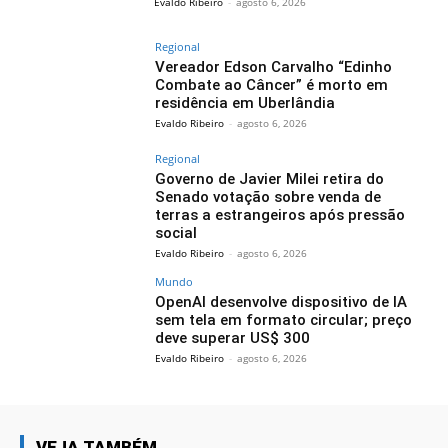
Evaldo Ribeiro
-
agosto 6, 2026
Regional
Vereador Edson Carvalho “Edinho
Combate ao Câncer” é morto em
residência em Uberlândia
Evaldo Ribeiro
-
agosto 6, 2026
Regional
Governo de Javier Milei retira do
Senado votação sobre venda de
terras a estrangeiros após pressão
social
Evaldo Ribeiro
-
agosto 6, 2026
Mundo
OpenAI desenvolve dispositivo de IA
sem tela em formato circular; preço
deve superar US$ 300
Evaldo Ribeiro
-
agosto 6, 2026
VEJA TAMBÉM