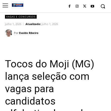
VAGAS E CONCURSOS
julho 1, 2026
Atualizado:
julho 1, 2026
Por
Evaldo Ribeiro
Facebook
Twitter
Pinterest
Wh
Tocos do Moji (MG)
lança seleção com
vagas para
candidatos