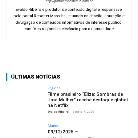
http://portalemdestaque.com.br
Evaldo Ribeiro é produtor de conteúdo digital e responsável
pelo portal Reporter Marechal, atuando na criação, apuração e
divulgação de conteúdos informativos de interesse público,
com foco regional e relevância para a comunidade.
Facebook
Twitter
Pinterest
Wh
ÚLTIMAS NOTÍCIAS
Regional
Filme brasileiro “Elize: Sombras de
Uma Mulher” recebe destaque global
na Netflix
Evaldo Ribeiro
-
agosto 7, 2026
Mundo
09/12/2025 —
Evaldo Ribeiro
-
agosto 7, 2026