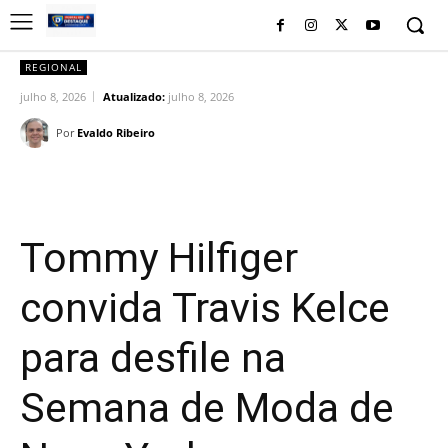
REGIONAL
julho 8, 2026
Atualizado:
julho 8, 2026
Por
Evaldo Ribeiro
Facebook
Twitter
Pinterest
Wh
Tommy Hilfiger
convida Travis Kelce
para desfile na
Semana de Moda de