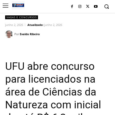
VAGAS E CONCURSOS
junho 2, 2026
Atualizado:
junho 2, 2026
Por
Evaldo Ribeiro
Facebook
Twitter
Pinterest
Wh
UFU abre concurso
para licenciados na
área de Ciências da
Natureza com inicial