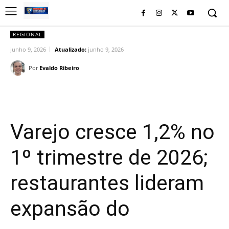
REGIONAL
junho 9, 2026
Atualizado:
junho 9, 2026
Por
Evaldo Ribeiro
Facebook
Twitter
Pinterest
Wh
Varejo cresce 1,2% no
1º trimestre de 2026;
restaurantes lideram
expansão do