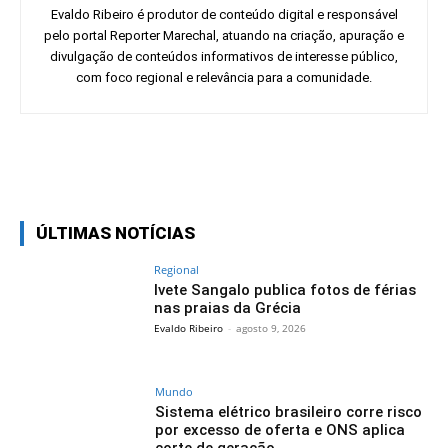
Evaldo Ribeiro é produtor de conteúdo digital e responsável
pelo portal Reporter Marechal, atuando na criação, apuração e
divulgação de conteúdos informativos de interesse público,
com foco regional e relevância para a comunidade.
Facebook
Twitter
Pinterest
Wh
ÚLTIMAS NOTÍCIAS
Regional
Ivete Sangalo publica fotos de férias
nas praias da Grécia
Evaldo Ribeiro
-
agosto 9, 2026
Mundo
Sistema elétrico brasileiro corre risco
por excesso de oferta e ONS aplica
corte de geração