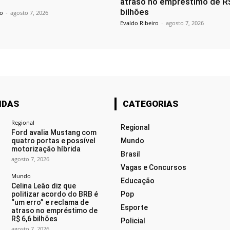
atraso no empréstimo de R
bilhões
ro
-
agosto 7, 2026
Evaldo Ribeiro
-
agosto 7, 2026
IDAS
CATEGORIAS
Regional
Regional
Ford avalia Mustang com
quatro portas e possível
Mundo
motorização híbrida
Brasil
agosto 7, 2026
Vagas e Concursos
Mundo
Educação
Celina Leão diz que
politizar acordo do BRB é
Pop
“um erro” e reclama de
Esporte
atraso no empréstimo de
R$ 6,6 bilhões
Policial
agosto 7, 2026