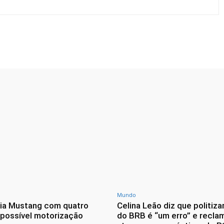
Twitter
Pinterest
WhatsApp
Mundo
lia Mustang com quatro
Celina Leão diz que politiza
 possível motorização
do BRB é “um erro” e recla