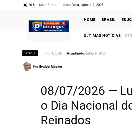
C
26.8
Uberlândia
sexta-feira, agosto 7, 2026
HOME
BRASIL
EDU
ÚLTIMAS NOTÍCIAS
07/
julho 9, 2026
Atualizado:
julho 9, 2026
BRASIL
Por
Evaldo Ribeiro
08/07/2026 — Lul
o Dia Nacional 
Reinados