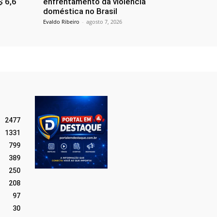
$ 6,6
enfrentamento da violência
doméstica no Brasil
Evaldo Ribeiro
-
agosto 7, 2026
2477
1331
799
389
250
208
97
30