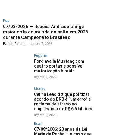
Pop
07/08/2026 — Rebeca Andrade atinge
maior nota do mundo no salto em 2026
durante Campeonato Brasileiro
Evaldo Ribeiro
-
agosto 7, 2026
Regional
Ford avalia Mustang com
quatro portas e possível
motorização híbrida
agosto 7, 2026
Mundo
Celina Leão diz que politizar
acordo do BRB é “um erro” e
reclama de atraso no
empréstimo de R$ 6,6 bilhões
agosto 7, 2026
Brasil
07/08/2006: 20 anos da Lei
Maria da Penha — o caso que