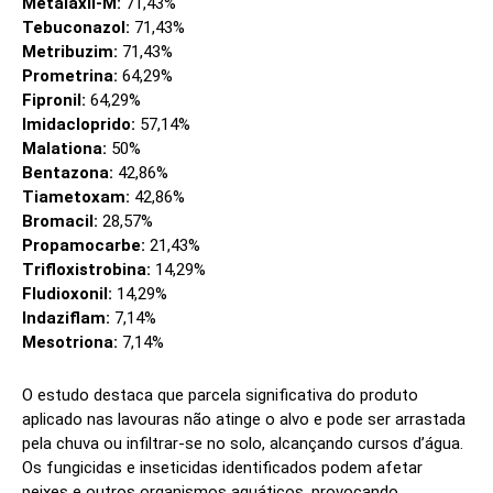
Metalaxil-M:
71,43%
Tebuconazol:
71,43%
Metribuzim:
71,43%
Prometrina:
64,29%
Fipronil:
64,29%
Imidacloprido:
57,14%
Malationa:
50%
Bentazona:
42,86%
Tiametoxam:
42,86%
Bromacil:
28,57%
Propamocarbe:
21,43%
Trifloxistrobina:
14,29%
Fludioxonil:
14,29%
Indaziflam:
7,14%
Mesotriona:
7,14%
O estudo destaca que parcela significativa do produto
aplicado nas lavouras não atinge o alvo e pode ser arrastada
pela chuva ou infiltrar-se no solo, alcançando cursos d’água.
Os fungicidas e inseticidas identificados podem afetar
peixes e outros organismos aquáticos, provocando