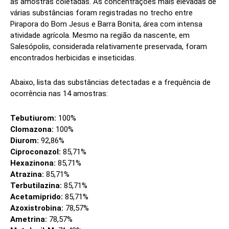
as amostras coletadas. As concentrações mais elevadas de
várias substâncias foram registradas no trecho entre
Pirapora do Bom Jesus e Barra Bonita, área com intensa
atividade agrícola. Mesmo na região da nascente, em
Salesópolis, considerada relativamente preservada, foram
encontrados herbicidas e inseticidas.
Abaixo, lista das substâncias detectadas e a frequência de
ocorrência nas 14 amostras:
Tebutiurom:
100%
Clomazona:
100%
Diurom:
92,86%
Ciproconazol:
85,71%
Hexazinona:
85,71%
Atrazina:
85,71%
Terbutilazina:
85,71%
Acetamiprido:
85,71%
Azoxistrobina:
78,57%
Ametrina:
78,57%