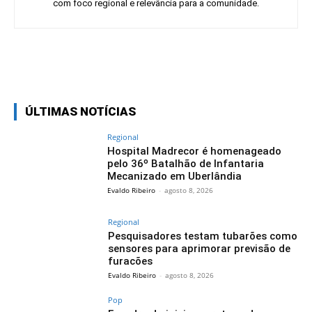
com foco regional e relevância para a comunidade.
Facebook
Twitter
Pinterest
Wh
ÚLTIMAS NOTÍCIAS
Regional
Hospital Madrecor é homenageado
pelo 36º Batalhão de Infantaria
Mecanizado em Uberlândia
Evaldo Ribeiro
-
agosto 8, 2026
Regional
Pesquisadores testam tubarões como
sensores para aprimorar previsão de
furacões
Evaldo Ribeiro
-
agosto 8, 2026
Pop