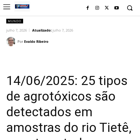
MUNDO
julho 7, 2026
Atualizado:
julho 7, 2026
Por
Evaldo Ribeiro
Facebook
Twitter
Pinterest
Wh
14/06/2025: 25 tipos
de agrotóxicos são
detectados em
amostras do rio Tietê,