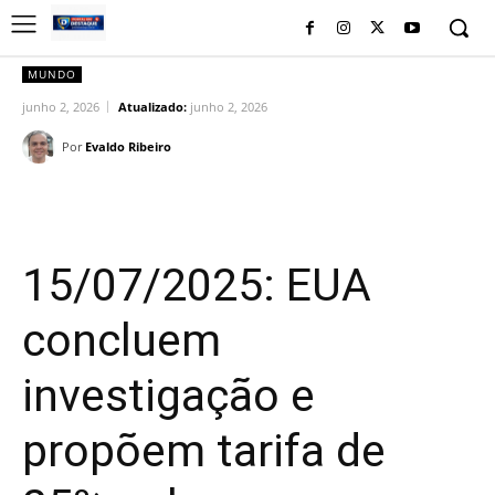
MUNDO
junho 2, 2026
Atualizado:
junho 2, 2026
Por
Evaldo Ribeiro
Facebook
Twitter
Pinterest
Wh
15/07/2025: EUA
concluem
investigação e
propõem tarifa de